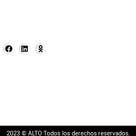
calificado, ayudamos a disminuir delitos,
riesgos y pérdidas, contribuyendo a generar
ambientes de trabajo y comunidades más
prósperas y seguras.
Síguenos en nuestras redes:
Otros sitios de interés
Inicio
Blog
ALTO Alliance
Política de provacidad PA
Magazine ALTO
2023 © ALTO Todos los derechos reservados.