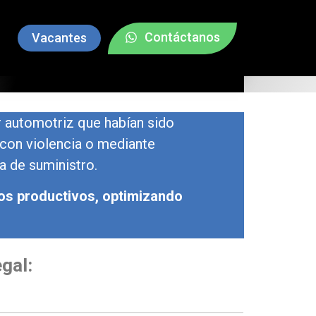
Contáctanos
Vacantes
r automotriz que habían sido
con violencia o mediante
a de suministro.
sos productivos, optimizando
gal: