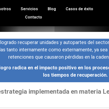
sotros
Servicios
Blog
Casos de éxito
Contacto
logrado recuperar unidades y autopartes del secto
as tanto internamente como externamente, ya sea 
retenciones que causaron pérdidas en la caden
logro radica en el impacto positivo en los proce
los tiempos de recuperación.
estrategia implementada en materia Le