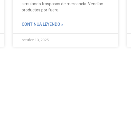
simulando traspasos de mercancía. Vendían
productos por fuera
CONTINUA LEYENDO »
octubre 13, 2025
Otros siti
Inicio
s a empresas y organizaciones para
Blog
vicio que mezcla tecnología,
ALTO Allia
 ayudamos a disminuir delitos,
tes de trabajo y comunidades más
Política de
Magazine 