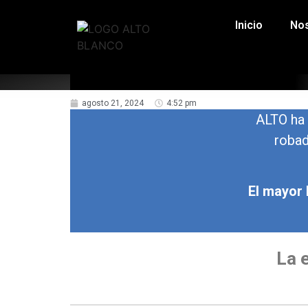
Inicio
No
agosto 21, 2024
4:52 pm
ALTO ha 
robad
El mayor 
La 