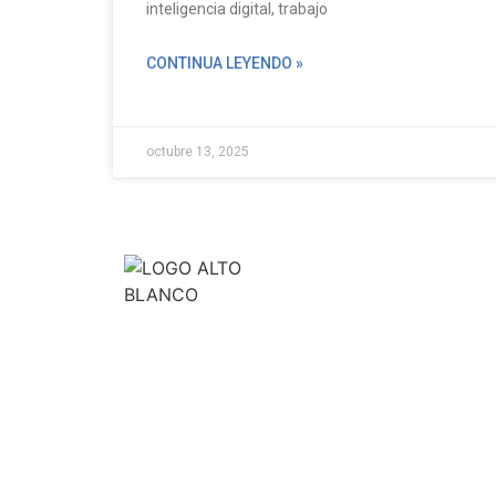
inteligencia digital, trabajo
CONTINUA LEYENDO »
octubre 13, 2025
Es una compañía multinacional que brinda solucione
hacerlas más seguras y rentables. A través de un ser
innovación y un equipo humano altamente calificado,
riesgos y pérdidas, contribuyendo a generar ambien
prósperas y seguras.
Síguenos en nuestras redes: