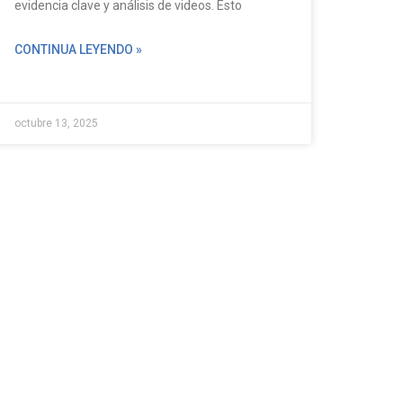
evidencia clave y análisis de videos. Esto
CONTINUA LEYENDO »
octubre 13, 2025
os de interés
nce
 provacidad PA
ALTO